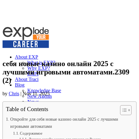
About EXP
себя новые казино онлайн 2025 с
What is EXP?
Why EXP?
лучшими игровыми автоматами.2309
EXPI
(2)
About Traci
Blog
Knowledge Base
by
Chris
|
Nov 11, 2025
New Agents
News
My Book
Table of Contents
Videos
MetaVerse Wedding
Откройте для себя новые казино онлайн 2025 с лучшими
Contact Traci
Or call
210-465-5275
игровыми автоматами
Содержимое
Contact Traci
Or call
210-465-5275