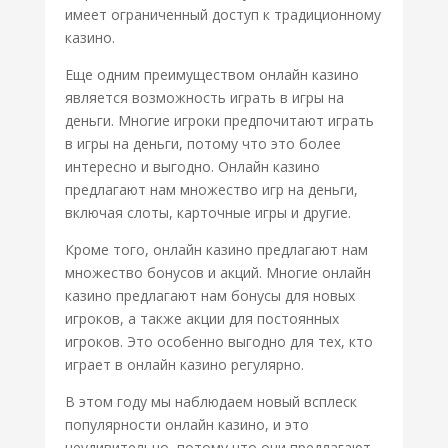
имеет ограниченный доступ к традиционному
казино.
Еще одним преимуществом онлайн казино
является возможность играть в игры на
деньги. Многие игроки предпочитают играть
в игры на деньги, потому что это более
интересно и выгодно. Онлайн казино
предлагают нам множество игр на деньги,
включая слоты, карточные игры и другие.
Кроме того, онлайн казино предлагают нам
множество бонусов и акций. Многие онлайн
казино предлагают нам бонусы для новых
игроков, а также акции для постоянных
игроков. Это особенно выгодно для тех, кто
играет в онлайн казино регулярно.
В этом году мы наблюдаем новый всплеск
популярности онлайн казино, и это
неудивительно, потому что они предлагают