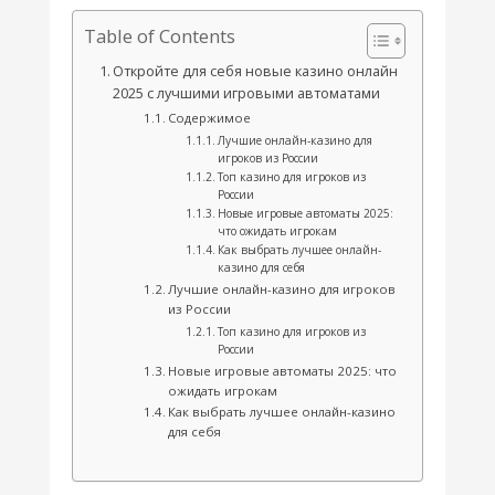
Table of Contents
Откройте для себя новые казино онлайн
2025 с лучшими игровыми автоматами
Содержимое
Лучшие онлайн-казино для
игроков из России
Топ казино для игроков из
России
Новые игровые автоматы 2025:
что ожидать игрокам
Как выбрать лучшее онлайн-
казино для себя
Лучшие онлайн-казино для игроков
из России
Топ казино для игроков из
России
Новые игровые автоматы 2025: что
ожидать игрокам
Как выбрать лучшее онлайн-казино
для себя