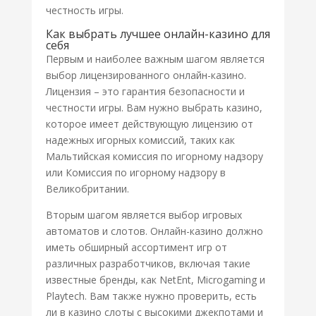
честность игры.
Как выбрать лучшее онлайн-казино для
себя
Первым и наиболее важным шагом является
выбор лицензированного онлайн-казино.
Лицензия – это гарантия безопасности и
честности игры. Вам нужно выбрать казино,
которое имеет действующую лицензию от
надежных игорных комиссий, таких как
Мальтийская комиссия по игорному надзору
или Комиссия по игорному надзору в
Великобритании.
Вторым шагом является выбор игровых
автоматов и слотов. Онлайн-казино должно
иметь обширный ассортимент игр от
различных разработчиков, включая такие
известные бренды, как NetEnt, Microgaming и
Playtech. Вам также нужно проверить, есть
ли в казино слоты с высокими джекпотами и