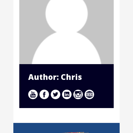
Author: Chris