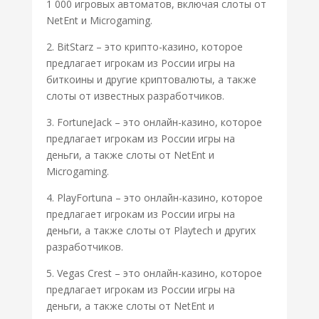
1 000 игровых автоматов, включая слоты от
NetEnt и Microgaming.
2. BitStarz – это крипто-казино, которое
предлагает игрокам из России игры на
биткоины и другие криптовалюты, а также
слоты от известных разработчиков.
3. FortuneJack – это онлайн-казино, которое
предлагает игрокам из России игры на
деньги, а также слоты от NetEnt и
Microgaming.
4. PlayFortuna – это онлайн-казино, которое
предлагает игрокам из России игры на
деньги, а также слоты от Playtech и других
разработчиков.
5. Vegas Crest – это онлайн-казино, которое
предлагает игрокам из России игры на
деньги, а также слоты от NetEnt и