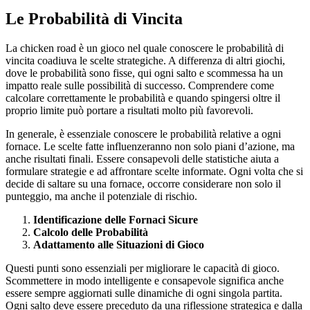
Le Probabilità di Vincita
La chicken road è un gioco nel quale conoscere le probabilità di
vincita coadiuva le scelte strategiche. A differenza di altri giochi,
dove le probabilità sono fisse, qui ogni salto e scommessa ha un
impatto reale sulle possibilità di successo. Comprendere come
calcolare correttamente le probabilità e quando spingersi oltre il
proprio limite può portare a risultati molto più favorevoli.
In generale, è essenziale conoscere le probabilità relative a ogni
fornace. Le scelte fatte influenzeranno non solo piani d’azione, ma
anche risultati finali. Essere consapevoli delle statistiche aiuta a
formulare strategie e ad affrontare scelte informate. Ogni volta che si
decide di saltare su una fornace, occorre considerare non solo il
punteggio, ma anche il potenziale di rischio.
Identificazione delle Fornaci Sicure
Calcolo delle Probabilità
Adattamento alle Situazioni di Gioco
Questi punti sono essenziali per migliorare le capacità di gioco.
Scommettere in modo intelligente e consapevole significa anche
essere sempre aggiornati sulle dinamiche di ogni singola partita.
Ogni salto deve essere preceduto da una riflessione strategica e dalla