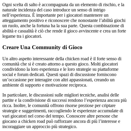
Ogni scelta di salto è accompagnata da un elemento di rischio, e la
naturale incidenza del caso introduce un senso di intrigo
nell’esperienza. È importante per i giocatori mantenere un
atteggiamento positivo e riconoscere che nonostante l’abilità giochi
un ruolo, anche la fortuna ha la sua parte. Questa combinazione di
abilità e casualità è ciò che rende il gioco avvincente e crea un forte
legame tra i giocatori.
Creare Una Community di Gioco
Un altro aspetto interessante della chicken road è il forte senso di
comunità che si è creato attorno a questo gioco. Molti giocatori
condividono la loro esperienza e le loro strategie su piattaforme
social e forum dedicati. Questi spazi di discussione forniscono
un’occasione per interagire con altri appassionati, creando un
ambiente di supporto e motivazione reciproca.
In particolare, le discussioni sulle migliori tecniche, analisi delle
partite e la condivisione di successi rendono l’esperienza ancora più
ricca. Inoltre, le comunità offrono risorse preziose per criptare
strategie e suggerimenti, raccogliendo le esperienze accumulate di
vari giocatori nel corso del tempo. Conoscere altre persone che
giocano a chicken road può rafforzare ancora di più l’interesse e
incoraggiare un approccio più strategico.