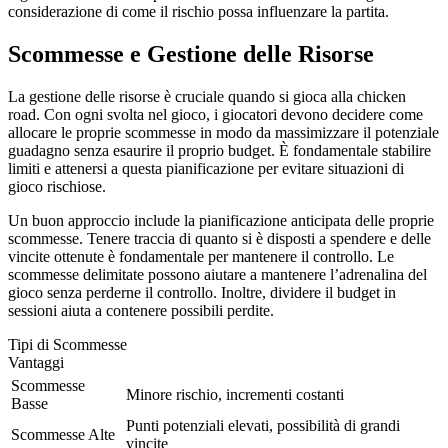
considerazione di come il rischio possa influenzare la partita.
Scommesse e Gestione delle Risorse
La gestione delle risorse è cruciale quando si gioca alla chicken
road. Con ogni svolta nel gioco, i giocatori devono decidere come
allocare le proprie scommesse in modo da massimizzare il potenziale
guadagno senza esaurire il proprio budget. È fondamentale stabilire
limiti e attenersi a questa pianificazione per evitare situazioni di
gioco rischiose.
Un buon approccio include la pianificazione anticipata delle proprie
scommesse. Tenere traccia di quanto si è disposti a spendere e delle
vincite ottenute è fondamentale per mantenere il controllo. Le
scommesse delimitate possono aiutare a mantenere l’adrenalina del
gioco senza perderne il controllo. Inoltre, dividere il budget in
sessioni aiuta a contenere possibili perdite.
Tipi di Scommesse
Vantaggi
Scommesse
Minore rischio, incrementi costanti
Basse
Punti potenziali elevati, possibilità di grandi
Scommesse Alte
vincite