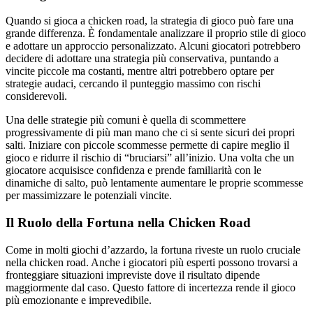
Quando si gioca a chicken road, la strategia di gioco può fare una
grande differenza. È fondamentale analizzare il proprio stile di gioco
e adottare un approccio personalizzato. Alcuni giocatori potrebbero
decidere di adottare una strategia più conservativa, puntando a
vincite piccole ma costanti, mentre altri potrebbero optare per
strategie audaci, cercando il punteggio massimo con rischi
considerevoli.
Una delle strategie più comuni è quella di scommettere
progressivamente di più man mano che ci si sente sicuri dei propri
salti. Iniziare con piccole scommesse permette di capire meglio il
gioco e ridurre il rischio di “bruciarsi” all’inizio. Una volta che un
giocatore acquisisce confidenza e prende familiarità con le
dinamiche di salto, può lentamente aumentare le proprie scommesse
per massimizzare le potenziali vincite.
Il Ruolo della Fortuna nella Chicken Road
Come in molti giochi d’azzardo, la fortuna riveste un ruolo cruciale
nella chicken road. Anche i giocatori più esperti possono trovarsi a
fronteggiare situazioni impreviste dove il risultato dipende
maggiormente dal caso. Questo fattore di incertezza rende il gioco
più emozionante e imprevedibile.