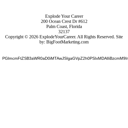
Explode Your Career
200 Ocean Crest Dr #612
Palm Coast, Florida
32137
Copyright © 2026 ExplodeYourCareer. All Rights Reserved. Site
by: BigFootMarketing.com
PGlmcmFtZSB3aWR0aD0iMTAwJSIgaGVpZ2h0PSIxMDAlIiBzcmM9I