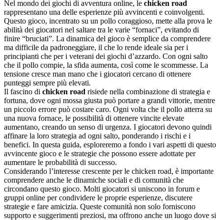
Nel mondo dei giochi di avventura online, le
chicken road
rappresentano una delle esperienze più avvincenti e coinvolgenti.
Questo gioco, incentrato su un pollo coraggioso, mette alla prova le
abilità dei giocatori nel saltare tra le varie “fornaci”, evitando di
finire “bruciati”. La dinamica del gioco è semplice da comprendere
ma difficile da padroneggiare, il che lo rende ideale sia per i
principianti che per i veterani dei giochi d’azzardo. Con ogni salto
che il pollo compie, la sfida aumenta, così come le scommesse. La
tensione cresce man mano che i giocatori cercano di ottenere
punteggi sempre più elevati.
Il fascino di
chicken road
risiede nella combinazione di strategia e
fortuna, dove ogni mossa giusta può portare a grandi vittorie, mentre
un piccolo errore può costare caro. Ogni volta che il pollo atterra su
una nuova fornace, le possibilità di ottenere vincite elevate
aumentano, creando un senso di urgenza. I giocatori devono quindi
affinare la loro strategia ad ogni salto, ponderando i rischi e i
benefici. In questa guida, esploreremo a fondo i vari aspetti di questo
avvincente gioco e le strategie che possono essere adottate per
aumentare le probabilità di successo.
Considerando l’interesse crescente per le chicken road, è importante
comprendere anche le dinamiche sociali e di comunità che
circondano questo gioco. Molti giocatori si uniscono in forum e
gruppi online per condividere le proprie esperienze, discutere
strategie e fare amicizia. Queste comunità non solo forniscono
supporto e suggerimenti preziosi, ma offrono anche un luogo dove si