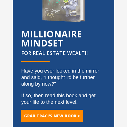
MILLIONAIRE
MINDSET
FOR REAL ESTATE WEALTH
Have you ever looked in the mirror
and said, "I thought I'd be further
along by now?"
If so, then read this book and get
your life to the next level.
GRAB TRACI'S NEW BOOK >