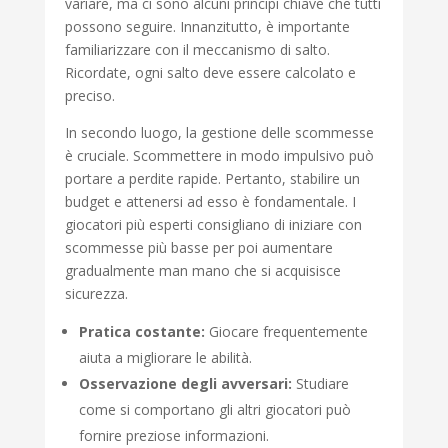
variare, ma ci sono alcuni principi chiave che tutti
possono seguire. Innanzitutto, è importante
familiarizzare con il meccanismo di salto.
Ricordate, ogni salto deve essere calcolato e
preciso.
In secondo luogo, la gestione delle scommesse
è cruciale. Scommettere in modo impulsivo può
portare a perdite rapide. Pertanto, stabilire un
budget e attenersi ad esso è fondamentale. I
giocatori più esperti consigliano di iniziare con
scommesse più basse per poi aumentare
gradualmente man mano che si acquisisce
sicurezza.
Pratica costante:
Giocare frequentemente
aiuta a migliorare le abilità.
Osservazione degli avversari:
Studiare
come si comportano gli altri giocatori può
fornire preziose informazioni.