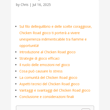
by
Chris
|
Jul 16, 2025
Sul filo dellequilibrio e delle scelte coraggiose,
Chicken Road gioco ti porterà a vivere
unesperienza indimenticabile tra fiamme e
opportunità!
Introduzione al Chicken Road gioco
Strategie di gioco efficaci
Il ruolo delle emozioni nel gioco
Cosa può causare lo stress
La comunità del Chicken Road gioco
Aspetti tecnici del Chicken Road gioco
Vantaggi e svantaggi del Chicken Road gioco
Conclusione e considerazioni finali