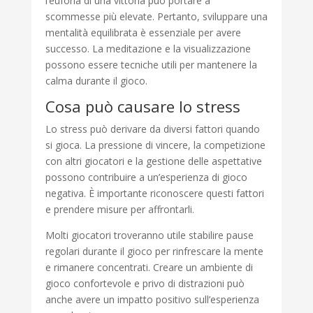
l’euforia di una vittoria può portare a
scommesse più elevate. Pertanto, sviluppare una
mentalità equilibrata è essenziale per avere
successo. La meditazione e la visualizzazione
possono essere tecniche utili per mantenere la
calma durante il gioco.
Cosa può causare lo stress
Lo stress può derivare da diversi fattori quando
si gioca. La pressione di vincere, la competizione
con altri giocatori e la gestione delle aspettative
possono contribuire a un’esperienza di gioco
negativa. È importante riconoscere questi fattori
e prendere misure per affrontarli.
Molti giocatori troveranno utile stabilire pause
regolari durante il gioco per rinfrescare la mente
e rimanere concentrati. Creare un ambiente di
gioco confortevole e privo di distrazioni può
anche avere un impatto positivo sull’esperienza