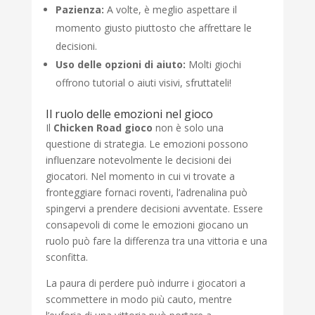
Pazienza:
A volte, è meglio aspettare il
momento giusto piuttosto che affrettare le
decisioni.
Uso delle opzioni di aiuto:
Molti giochi
offrono tutorial o aiuti visivi, sfruttateli!
Il ruolo delle emozioni nel gioco
Il
Chicken Road gioco
non è solo una
questione di strategia. Le emozioni possono
influenzare notevolmente le decisioni dei
giocatori. Nel momento in cui vi trovate a
fronteggiare fornaci roventi, l’adrenalina può
spingervi a prendere decisioni avventate. Essere
consapevoli di come le emozioni giocano un
ruolo può fare la differenza tra una vittoria e una
sconfitta.
La paura di perdere può indurre i giocatori a
scommettere in modo più cauto, mentre