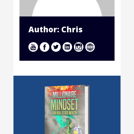
Author: Chris