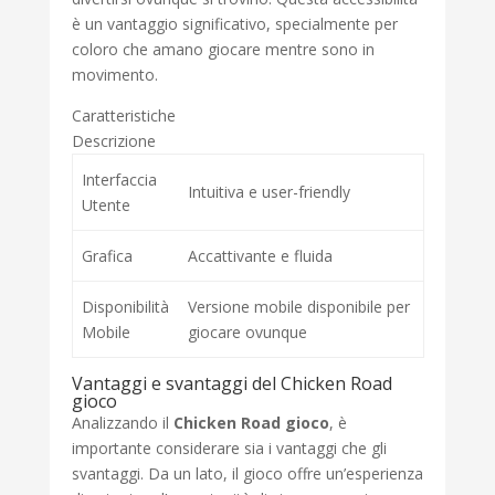
è un vantaggio significativo, specialmente per
coloro che amano giocare mentre sono in
movimento.
Caratteristiche
Descrizione
Interfaccia
Intuitiva e user-friendly
Utente
Grafica
Accattivante e fluida
Disponibilità
Versione mobile disponibile per
Mobile
giocare ovunque
Vantaggi e svantaggi del Chicken Road
gioco
Analizzando il
Chicken Road gioco
, è
importante considerare sia i vantaggi che gli
svantaggi. Da un lato, il gioco offre un’esperienza