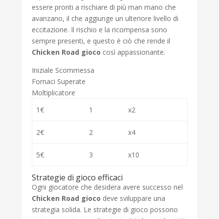
essere pronti a rischiare di più man mano che
avanzano, il che aggiunge un ulteriore livello di
eccitazione. Il rischio e la ricompensa sono
sempre presenti, e questo è ciò che rende il
Chicken Road gioco
così appassionante.
Iniziale Scommessa
Fornaci Superate
Moltiplicatore
1€
1
x2
2€
2
x4
5€
3
x10
Strategie di gioco efficaci
Ogni giocatore che desidera avere successo nel
Chicken Road gioco
deve sviluppare una
strategia solida. Le strategie di gioco possono