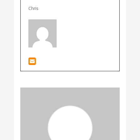
Chris