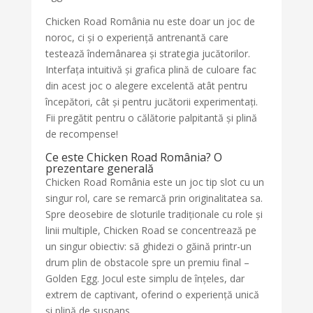
Chicken Road România nu este doar un joc de
noroc, ci și o experiență antrenantă care
testează îndemânarea și strategia jucătorilor.
Interfața intuitivă și grafica plină de culoare fac
din acest joc o alegere excelentă atât pentru
începători, cât și pentru jucătorii experimentați.
Fii pregătit pentru o călătorie palpitantă și plină
de recompense!
Ce este Chicken Road România? O
prezentare generală
Chicken Road România este un joc tip slot cu un
singur rol, care se remarcă prin originalitatea sa.
Spre deosebire de sloturile tradiționale cu role și
linii multiple, Chicken Road se concentrează pe
un singur obiectiv: să ghidezi o găină printr-un
drum plin de obstacole spre un premiu final –
Golden Egg. Jocul este simplu de înțeles, dar
extrem de captivant, oferind o experiență unică
și plină de suspans.