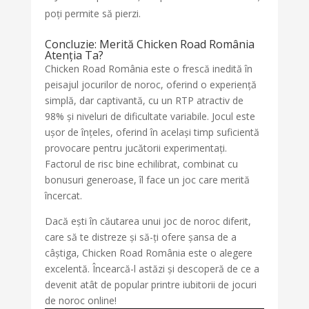
poți permite să pierzi.
Concluzie: Merită Chicken Road România
Atenția Ta?
Chicken Road România este o frescă inedită în
peisajul jocurilor de noroc, oferind o experiență
simplă, dar captivantă, cu un RTP atractiv de
98% și niveluri de dificultate variabile. Jocul este
ușor de înțeles, oferind în același timp suficientă
provocare pentru jucătorii experimentați.
Factorul de risc bine echilibrat, combinat cu
bonusuri generoase, îl face un joc care merită
încercat.
Dacă ești în căutarea unui joc de noroc diferit,
care să te distreze și să-ți ofere șansa de a
câștiga, Chicken Road România este o alegere
excelentă. Încearcă-l astăzi și descoperă de ce a
devenit atât de popular printre iubitorii de jocuri
de noroc online!