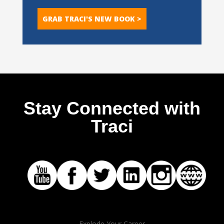
GRAB TRACI'S NEW BOOK >
Stay Connected with
Traci
Explode Your Career