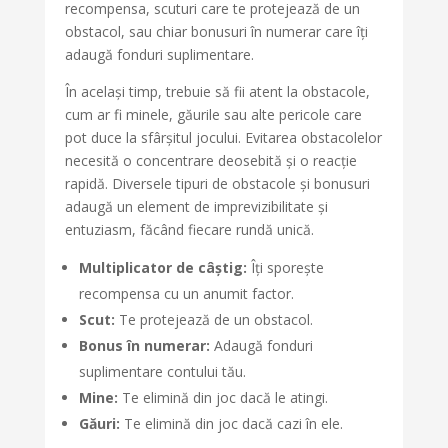
recompensa, scuturi care te protejează de un
obstacol, sau chiar bonusuri în numerar care îți
adaugă fonduri suplimentare.
În același timp, trebuie să fii atent la obstacole,
cum ar fi minele, găurile sau alte pericole care
pot duce la sfârșitul jocului. Evitarea obstacolelor
necesită o concentrare deosebită și o reacție
rapidă. Diversele tipuri de obstacole și bonusuri
adaugă un element de imprevizibilitate și
entuziasm, făcând fiecare rundă unică.
Multiplicator de câștig:
Îți sporește
recompensa cu un anumit factor.
Scut:
Te protejează de un obstacol.
Bonus în numerar:
Adaugă fonduri
suplimentare contului tău.
Mine:
Te elimină din joc dacă le atingi.
Găuri:
Te elimină din joc dacă cazi în ele.