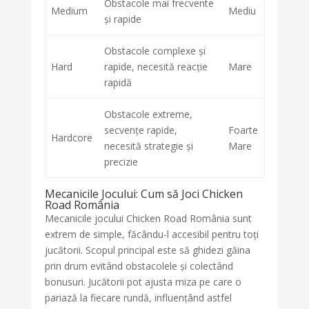
Obstacole mai frecvente
Medium
Mediu
și rapide
Obstacole complexe și
Hard
rapide, necesită reacție
Mare
rapidă
Obstacole extreme,
secvențe rapide,
Foarte
Hardcore
necesită strategie și
Mare
precizie
Mecanicile Jocului: Cum să Joci Chicken
Road România
Mecanicile jocului Chicken Road România sunt
extrem de simple, făcându-l accesibil pentru toți
jucătorii. Scopul principal este să ghidezi găina
prin drum evitând obstacolele și colectând
bonusuri. Jucătorii pot ajusta miza pe care o
pariază la fiecare rundă, influențând astfel