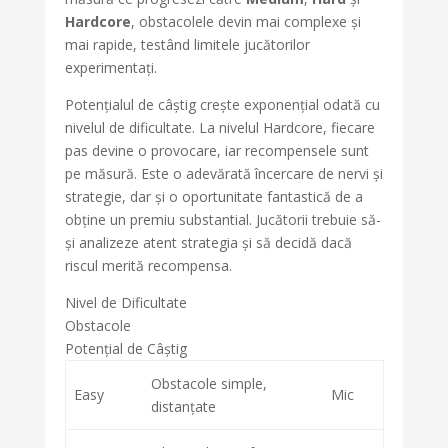
Hardcore
, obstacolele devin mai complexe și
mai rapide, testând limitele jucătorilor
experimentați.
Potențialul de câștig crește exponențial odată cu
nivelul de dificultate. La nivelul Hardcore, fiecare
pas devine o provocare, iar recompensele sunt
pe măsură. Este o adevărată încercare de nervi și
strategie, dar și o oportunitate fantastică de a
obține un premiu substantial. Jucătorii trebuie să-
și analizeze atent strategia și să decidă dacă
riscul merită recompensa.
Nivel de Dificultate
Obstacole
Potențial de Câștig
Obstacole simple,
Easy
Mic
distanțate