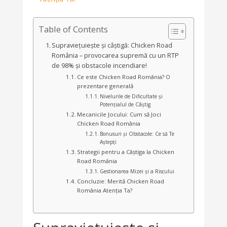
Table of Contents
Supraviețuiește și câștigă: Chicken Road
România – provocarea supremă cu un RTP
de 98% și obstacole incendiare!
Ce este Chicken Road România? O
prezentare generală
Nivelurile de Dificultate și
Potențialul de Câștig
Mecanicile Jocului: Cum să Joci
Chicken Road România
Bonusuri și Obstacole: Ce să Te
Aștepți
Strategii pentru a Câștiga la Chicken
Road România
Gestionarea Mizei și a Riscului
Concluzie: Merită Chicken Road
România Atenția Ta?