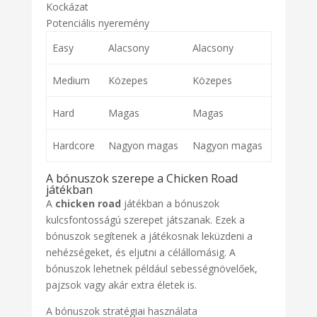
Kockázat
Potenciális nyeremény
Easy
Alacsony
Alacsony
Medium
Közepes
Közepes
Hard
Magas
Magas
Hardcore
Nagyon magas
Nagyon magas
A bónuszok szerepe a Chicken Road
játékban
A
chicken road
játékban a bónuszok
kulcsfontosságú szerepet játszanak. Ezek a
bónuszok segítenek a játékosnak leküzdeni a
nehézségeket, és eljutni a célállomásig. A
bónuszok lehetnek például sebességnövelőek,
pajzsok vagy akár extra életek is.
A bónuszok stratégiai használata