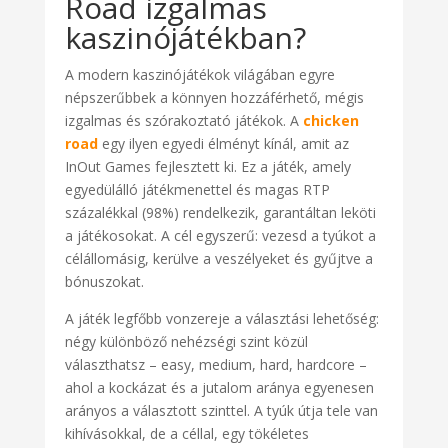
Road izgalmas
kaszinójátékban?
A modern kaszinójátékok világában egyre
népszerűbbek a könnyen hozzáférhető, mégis
izgalmas és szórakoztató játékok. A
chicken
road
egy ilyen egyedi élményt kínál, amit az
InOut Games fejlesztett ki. Ez a játék, amely
egyedülálló játékmenettel és magas RTP
százalékkal (98%) rendelkezik, garantáltan leköti
a játékosokat. A cél egyszerű: vezesd a tyúkot a
célállomásig, kerülve a veszélyeket és gyűjtve a
bónuszokat.
A játék legfőbb vonzereje a választási lehetőség:
négy különböző nehézségi szint közül
választhatsz – easy, medium, hard, hardcore –
ahol a kockázat és a jutalom aránya egyenesen
arányos a választott szinttel. A tyúk útja tele van
kihívásokkal, de a céllal, egy tökéletes