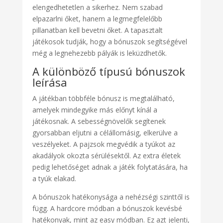
elengedhetetlen a sikerhez. Nem szabad
elpazarlni őket, hanem a legmegfelelőbb
pillanatban kell bevetni őket. A tapasztalt
játékosok tudják, hogy a bónuszok segítségével
még a legnehezebb pályák is leküzdhetők.
A különböző típusú bónuszok
leírása
A játékban többféle bónusz is megtalálható,
amelyek mindegyike más előnyt kínál a
játékosnak. A sebességnövelők segítenek
gyorsabban eljutni a célállomásig, elkerülve a
veszélyeket. A pajzsok megvédik a tyúkot az
akadályok okozta sérülésektől. Az extra életek
pedig lehetőséget adnak a játék folytatására, ha
a tyúk elakad.
A bónuszok hatékonysága a nehézségi szinttől is
függ. A hardcore módban a bónuszok kevésbé
hatékonyak, mint az easy módban. Ez azt jelenti,