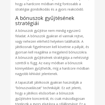
hogy a hardcore módban még fontosabb a
stratégiai gondolkodás és a gyors reakcióidő.
A bónuszok gyűjtésének
stratégiái
A bónuszok gyűjtése nem mindig egyszerű
feladat. A bónuszok gyakran el vannak rejtve,
vagy nehezen elérhető helyeken találhatók. A
játékosnak figyelmesen kell követnie a pályát, és
gyorsan kell reagálnia a megjelenő bónuszokra.
A bónuszok gyűjtésének stratégiája a nehézségi
szinttől is függ. Az easy módban a bónuszok
könnyebben gyűjthetők, míg a hardcore módban
nagyobb kihívást jelentenek.
A tapasztalt játékosok gyakran használják a
“bónuszvadászat” technikáját. Ez azt jelenti,
hogy a játékos elsősorban a bónuszok
gyűjtésére koncentrál, és csak másodlagosan
törekszik a gyors eljutásra a célállomásig. Ez a