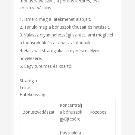
“bónuszvadászat”, a pontos időzítés, és a
kockázatvállalás.
Ismerd meg a játékmenet alapjait.
Tanuld meg a bónuszok típusait és hatásait.
Válassz olyan nehézségi szintet, ami megfelel
a tudásodnak és a tapasztalatodnak.
Használj stratégiákat a nyerési esélyeid
növelésére.
Légy türelmes és kitartó!
Stratégia
Leírás
Hatékonyság
Koncentrálj
Bónuszvadászat
a bónuszok
Közepes
gyűjtésére.
Használd a