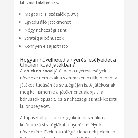
kihívást találhatnak.
Magas RTP százalék (98%)
Egyedülálló játékmenet
Négy nehézségi szint
Stratégiai bónuszok
Könnyen elsajátítható
Hogyan növelheted a nyerési esélyeidet a
Chicken Road játékban?
A
chicken road
játékban a nyerési esélyek
növelése nem csak a szerencsén múlik, hanem a
játékos tudásán és stratégiáján is. A játékosnak
meg kell ismernie a játékmenet alapjait, a
bónuszok típusait, és a nehézségi szintek közötti
különbségeket.
A tapasztalt játékosok gyakran használnak
különböző stratégiákat a nyerési esélyeik
növelésére. Ezek a stratégiák lehetnek például a