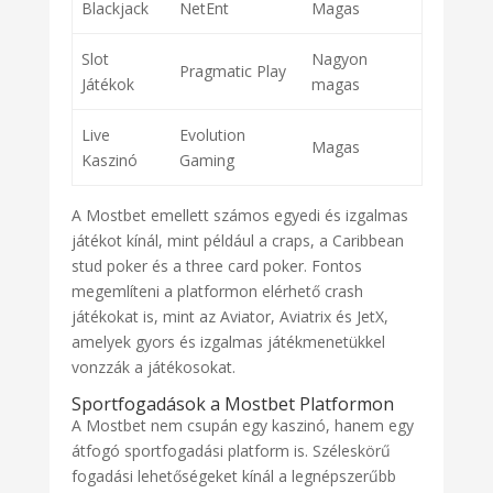
Blackjack
NetEnt
Magas
Slot
Nagyon
Pragmatic Play
Játékok
magas
Live
Evolution
Magas
Kaszinó
Gaming
A Mostbet emellett számos egyedi és izgalmas
játékot kínál, mint például a craps, a Caribbean
stud poker és a three card poker. Fontos
megemlíteni a platformon elérhető crash
játékokat is, mint az Aviator, Aviatrix és JetX,
amelyek gyors és izgalmas játékmenetükkel
vonzzák a játékosokat.
Sportfogadások a Mostbet Platformon
A Mostbet nem csupán egy kaszinó, hanem egy
átfogó sportfogadási platform is. Széleskörű
fogadási lehetőségeket kínál a legnépszerűbb