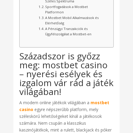
Széles Spektruma
Sportfogadások a Mostbet
Platformon
A Mostbet Mobil Alkalmazások és
Elérhetőség
A Pénzügyi Tranzakciók és
Ügyfélszolgálat a Mostbet-en
Századszor is győzz
meg: mostbet casino
– nyerési esélyek és
izgalom vár rád a játék
világában!
A modern online játékok világában a
mostbet
casino
egyre népszerűbb platform, mely
széleskörű lehetőségeket kínál a játékosok
számára. Nem csupán a klasszikus
kaszinójátékok, mint a rulett, blackjack és póker