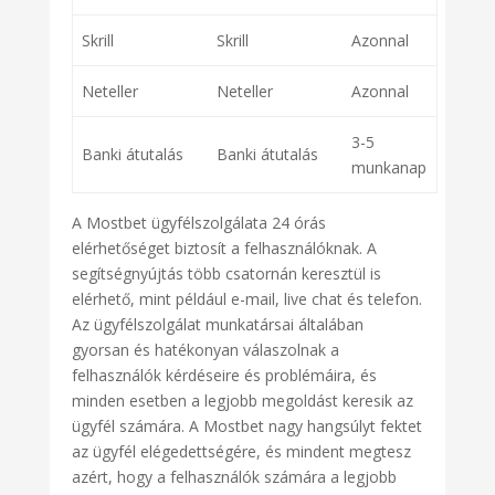
Skrill
Skrill
Azonnal
Neteller
Neteller
Azonnal
3-5
Banki átutalás
Banki átutalás
munkanap
A Mostbet ügyfélszolgálata 24 órás
elérhetőséget biztosít a felhasználóknak. A
segítségnyújtás több csatornán keresztül is
elérhető, mint például e-mail, live chat és telefon.
Az ügyfélszolgálat munkatársai általában
gyorsan és hatékonyan válaszolnak a
felhasználók kérdéseire és problémáira, és
minden esetben a legjobb megoldást keresik az
ügyfél számára. A Mostbet nagy hangsúlyt fektet
az ügyfél elégedettségére, és mindent megtesz
azért, hogy a felhasználók számára a legjobb