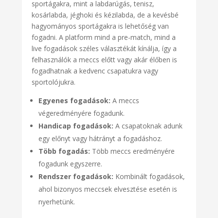
sportágakra, mint a labdarúgás, tenisz,
kosárlabda, jéghoki és kézilabda, de a kevésbé
hagyományos sportágakra is lehetőség van
fogadni. A platform mind a pre-match, mind a
live fogadások széles választékát kínálja, így a
felhasználók a meccs előtt vagy akár élőben is
fogadhatnak a kedvenc csapatukra vagy
sportolójukra.
Egyenes fogadások:
A meccs
végeredményére fogadunk.
Handicap fogadások:
A csapatoknak adunk
egy előnyt vagy hátrányt a fogadáshoz.
Több fogadás:
Több meccs eredményére
fogadunk egyszerre.
Rendszer fogadások:
Kombinált fogadások,
ahol bizonyos meccsek elvesztése esetén is
nyerhetünk.