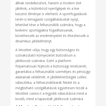
állnak rendelkezésre, hanem a modern slot
játékok, a különböző nyerőgépek és a live
kaszinó élménye is elérhető. A sportfogadások
terén is kimagasló szolgáltatásokat nyújt,
lehetővé téve a felhasználók számára, hogy a
kedvenc sportágaikra fogadhassanak,
követhessék az eredményeket és élvezhessék a
dinamikus játékélményt.
A Mostbet célja, hogy egy biztonságos és
szórakoztató környezetet biztosítson a
játékosok számára. Ezért a platform
folyamatosan fejleszti a biztonsági rendszerét,
garantálva a felhasználók személyes és pénzügyi
adatainak védelmét. A játéklehetőségek széles
választéka, a felhasználóbarát felület és a
megbízható szolgáltatások együttesen teszik a
Mostbet casino-t a legjobb választássá mind a
kezdő, mind a tapasztalt játékosok számára.