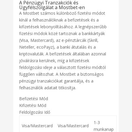
A Pénzügyi Tranzakciók és
Ügyfélszolgálat a Mostbet-en
A Mostbet számos különböző fizetési módot
kínál a felhasználóknak a befizetések és a
kifizetések lebonyolításához. A legnépszerűbb
fizetési módok közé tartoznak a bankkártyák
(Visa, Mastercard), az e-pénztárcák (Skrill,
Neteller, ecoPayz), a banki átutalás és a
kriptovaluták. A befizetések általában azonnal
jóváírásra kerülnek, míg a kifizetések
feldolgozási ideje a választott fizetési módtól
függően változhat. A Mostbet a biztonságos
pénzügyi tranzakciókat garantálja, és a
felhasználók adatait titkosítja.
Befizetési Mód
Kifizetési Mód
Feldolgozási Idő
1-3
Visa/Mastercard
Visa/Mastercard
munkanap