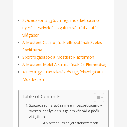
Századszor is győzz meg: mostbet casino –
nyerési esélyek és izgalom vár rád a játék
világában!
A Mostbet Casino Játékfelhozatának Széles
Spektruma
Sportfogadások a Mostbet Platformon
A Mostbet Mobil Alkalmazások és Elérhetőség
A Pénzügyi Tranzakciók és Ügyfélszolgálat a
Mostbet-en
Table of Contents
Századszor is győzz meg: mostbet casino –
nyerési esélyek és izgalom vár rád a játék
világában!
A Mostbet Casino Játékfelhozatának