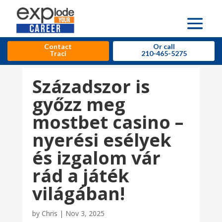
Contact
Or call
Traci
210-465-5275
Századszor is
győzz meg
mostbet casino –
nyerési esélyek
és izgalom vár
rád a játék
világában!
by
Chris
|
Nov 3, 2025