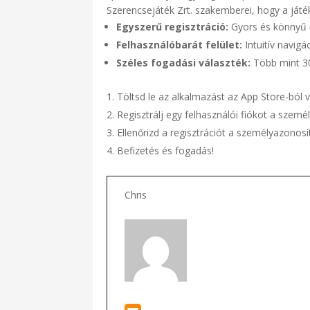
Szerencsejáték Zrt. szakemberei, hogy a ját
Egyszerű regisztráció:
Gyors és könnyű 
Felhasználóbarát felület:
Intuitív navigác
Széles fogadási választék:
Több mint 30 
Töltsd le az alkalmazást az App Store-ból 
Regisztrálj egy felhasználói fiókot a szemé
Ellenőrizd a regisztrációt a személyazonos
Befizetés és fogadás!
Chris