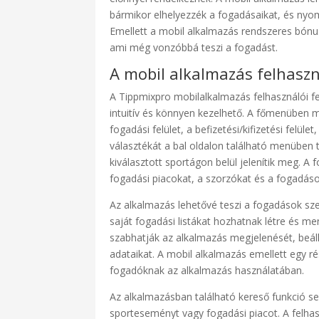
bármikor elhelyezzék a fogadásaikat, és ny
Emellett a mobil alkalmazás rendszeres bónu
ami még vonzóbbá teszi a fogadást.
A mobil alkalmazás felhaszná
A Tippmixpro mobilalkalmazás felhasználói fe
intuitív és könnyen kezelhető. A főmenüben m
fogadási felület, a befizetési/kifizetési felül
választékát a bal oldalon található menüben 
kiválasztott sportágon belül jelenítik meg. A 
fogadási piacokat, a szorzókat és a fogadá
Az alkalmazás lehetővé teszi a fogadások sze
saját fogadási listákat hozhatnak létre és me
szabhatják az alkalmazás megjelenését, beáll
adataikat. A mobil alkalmazás emellett egy ré
fogadóknak az alkalmazás használatában.
Az alkalmazásban található kereső funkció se
sporteseményt vagy fogadási piacot. A felhasz