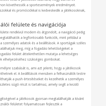
omon követhessék a sportesemények eredményeit.
szokkal és promóciókkal is kedveskedik a játékosoknak,
lói felülete és navigációja
lülete rendkívül modern és átgondolt, a navigáció pedig
egtalálhatók a legfontosabb funkciók, mint például a
et, a személyes adatok és a beállítások. A sportágak széles
találhatjuk meg, míg a fogadási lehetőségeket a
fogadási felület áttekinthetően mutatja a lehetséges
sok elhelyezéséhez szükséges gombokat.
mélyre szabását is, ami azt jelenti, hogy a játékosok
nthetnek el. A beállítások menüben a felhasználók testre
íthatják a push értesítéseket és kezelhetik a személyes
szletes súgó részt is tartalmaz, amely segít a kezdő
gítségével a játékosok gyorsan megtalálhatják a kívánt
nálói felületet folyamatosan fejlesztik a