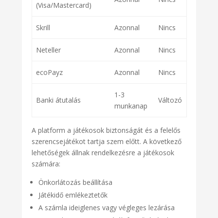
(Visa/Mastercard)
Skrill
Azonnal
Nincs
Neteller
Azonnal
Nincs
ecoPayz
Azonnal
Nincs
1-3
Banki átutalás
Változó
munkanap
A platform a játékosok biztonságát és a felelős
szerencsejátékot tartja szem előtt. A következő
lehetőségek állnak rendelkezésre a játékosok
számára:
Önkorlátozás beállítása
Játékidő emlékeztetők
A számla ideiglenes vagy végleges lezárása