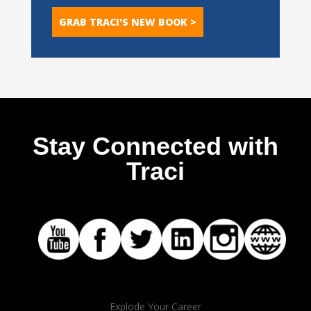
GRAB TRACI'S NEW BOOK >
Stay Connected with
Traci
Explode Your Career