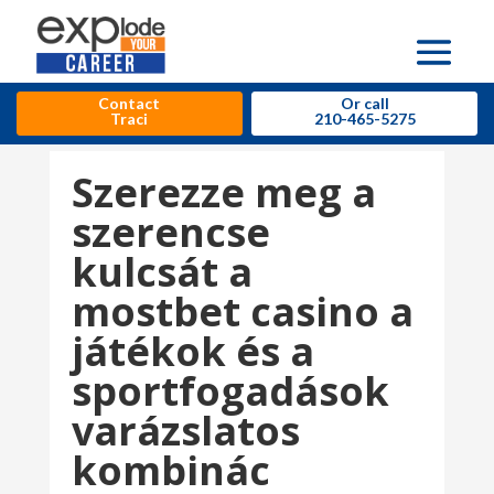
Contact
Or call
Traci
210-465-5275
Szerezze meg a
szerencse
kulcsát a
mostbet casino a
játékok és a
sportfogadások
varázslatos
kombinác