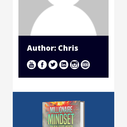
Author: Chris