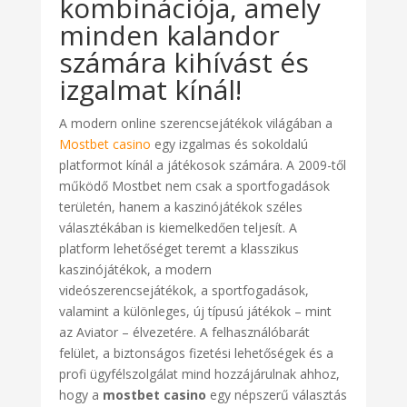
kombinációja, amely
minden kalandor
számára kihívást és
izgalmat kínál!
A modern online szerencsejátékok világában a
Mostbet casino
egy izgalmas és sokoldalú
platformot kínál a játékosok számára. A 2009-től
működő Mostbet nem csak a sportfogadások
területén, hanem a kaszinójátékok széles
választékában is kiemelkedően teljesít. A
platform lehetőséget teremt a klasszikus
kaszinójátékok, a modern
videószerencsejátékok, a sportfogadások,
valamint a különleges, új típusú játékok – mint
az Aviator – élvezetére. A felhasználóbarát
felület, a biztonságos fizetési lehetőségek és a
profi ügyfélszolgálat mind hozzájárulnak ahhoz,
hogy a
mostbet casino
egy népszerű választás