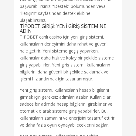
başvurabilirsiniz. “Destek” bölümünden veya
“İletişim” sayfasından destek ekibine
ulaşabilirsiniz.
TİPOBET GİRİŞİ: YENİ GİRİŞ SİSTEMİNE
ADIN
TİPOBET canlı casino için yeni giriş sistemi,
kullanıcıların deneyimini daha rahat ve güvenli
hale getirir. Yeni sisteme geçiş yaparken,
kullanıcılar daha hızlı ve kolay bir şekilde sisteme
giriş yapabilirler. Yeni giriş sistemi, kullanıcıların
bilgilerini daha güvenli bir şekilde saklamak ve
işlemi hızlandırmak için tasarlanmıştır.
Yeni giriş sistemi, kullanıcıların hesap bilgilerini
girmek için gereksiz adımları azaltır. Kullanıcılar,
sadece bir adımda hesap bilgilerini girebilirler ve
otomatik olarak sisteme giriş yapabilirler. Bu,
kullanıcıların zamanını ve enerjisini tasarruf ettirir
ve daha fazla oyun oynayabileceklerini sağlar.