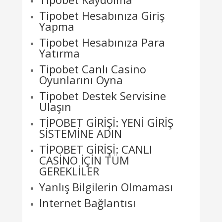
Tipobet Hesabınıza Giriş
Yapma
Tipobet Hesabınıza Para
Yatırma
Tipobet Canlı Casino
Oyunlarını Oyna
Tipobet Destek Servisine
Ulaşın
TİPOBET GİRİŞİ: YENİ GİRİŞ
SİSTEMİNE ADIN
TİPOBET GİRİŞİ: CANLI
CASİNO İÇİN TÜM
GEREKLİLER
Yanlış Bilgilerin Olmaması
Internet Bağlantısı