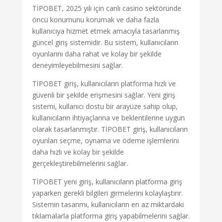
TİPOBET, 2025 yılı için canlı casino sektöründe
öncü konumunu korumak ve daha fazla
kullanıcıya hizmet etmek amacıyla tasarlanmış
güncel giriş sistemidir. Bu sistem, kullanıcıların
oyunlarını daha rahat ve kolay bir şekilde
deneyimleyebilmesini sağlar.
TİPOBET giriş, kullanıcıların platforma hızlı ve
güvenli bir şekilde erişmesini sağlar. Yeni giriş
sistemi, kullanıcı dostu bir arayüze sahip olup,
kullanıcıların ihtiyaçlarına ve beklentilerine uygun
olarak tasarlanmıştır. TİPOBET giriş, kullanıcıların
oyunları seçme, oynama ve ödeme işlemlerini
daha hızlı ve kolay bir şekilde
gerçekleştirebilmelerini sağlar.
TİPOBET yeni giriş, kullanıcıların platforma giriş
yaparken gerekli bilgileri girmelerini kolaylaştırır.
Sistemin tasarımı, kullanıcıların en az miktardaki
tıklamalarla platforma giriş yapabilmelerini sağlar.