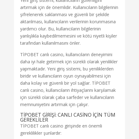
Yeni giriş sistemi, kullanıcıların güvenliğini
artırmak için de önemlidir. Kullanıcıların bilgilerinin
şifrelenerek saklanması ve güvenli bir şekilde
aktarılması, kullanıcıların verilerinin korunmasına
yardımcı olur. Bu, kullanıcıların bilgilerinin
yanlışlıkla kaybedilmemesini ve kötü niyetli kişiler
tarafından kullanılmasını önler.
TİPOBET canlı casino, kullanıcıların deneyimini
daha iyi hale getirmek için sürekli olarak yenilikler
yapmaktadır. Yeni giriş sistemi, bu yeniliklerden
biridir ve kullanıcıların oyun oynayabilmesi için
daha kolay ve güvenli bir yol sağlar. TİPOBET
canlı casino, kullanıcıların ihtiyaçlarını karşılamak
için sürekli olarak çaba sarfeder ve kullanıcıların
memnuniyetini artırmak için çalışır.
TİPOBET GİRİŞİ: CANLI CASİNO İÇİN TÜM
GEREKLİLER
TİPOBET canlı casino girişinde en önemli
gereklilikler şunlardır: