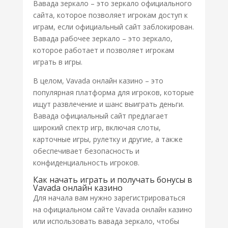
Вавада зеркало – это зеркало официального
сайта, которое позволяет игрокам доступ к
играм, если официальный сайт заблокирован.
Вавада рабочее зеркало – это зеркало,
которое работает и позволяет игрокам
играть в игры.
В целом, Vavada онлайн казино – это
популярная платформа для игроков, которые
ищут развлечение и шанс выиграть деньги.
Вавада официальный сайт предлагает
широкий спектр игр, включая слоты,
карточные игры, рулетку и другие, а также
обеспечивает безопасность и
конфиденциальность игроков.
Как начать играть и получать бонусы в
Vavada онлайн казино
Для начала вам нужно зарегистрироваться
на официальном сайте Vavada онлайн казино
или использовать вавада зеркало, чтобы