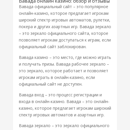
Вавада онлайн казино: обзор и отзывы
Вавада официальный сайт – это популярное
онлайн-казино, которое предлагает игрокам
широкий спектр игровых автоматов, рулетки,
покера и других азартных игр. Вавада зеркало
– это зеркало официального сайта, которое
позволяет игрокам доступаться к играм, если
официальный сайт заблокирован.
Вавада казино – это место, где можно играть
и получать призы. Вавада рабочее зеркало –
это зеркало, которое работает и позволяет
игрокам играть в онлайн-казино, если
официальный сайт не доступен.
Вавада вход – это процесс регистрации и
входа в онлайн-казино. Вавада – это онлайн-
казино, которое предлагает игрокам широкий
спектр игровых автоматов и азартных игр.
Вавада зеркало – это зеркало официального