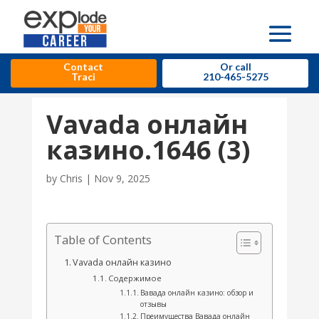
Contact
Or call
Traci
210-465-5275
Vavada онлайн
казино.1646 (3)
by
Chris
|
Nov 9, 2025
Table of Contents
Vavada онлайн казино
Содержимое
Вавада онлайн казино: обзор и
отзывы
Преимущества Вавада онлайн