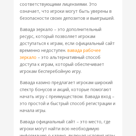
соответствующими лицензиями. Это
означает, что игроки могут быть уверены в
безопасности своих депозитов и выигрышей.
Вавада зеркало – это дополнительный
ресурс, который позволяет игрокам
доступаться к играм, если официальный сайт
временно недоступен.
вавада рабочее
зеркало
– это альтернативный способ
доступа к играм, который обеспечивает
игрокам бесперебойную игру.
Вавада казино предлагает игрокам широкий
спектр бонусов и акций, которые помогают
начать игру с преимуществом. Вавада вход –
это простой и быстрый способ регистрации и
начала игры.
Вавада официальный сайт – это место, где
игроки могут найти всю необходимую
информацию о казино, включая условия игры,