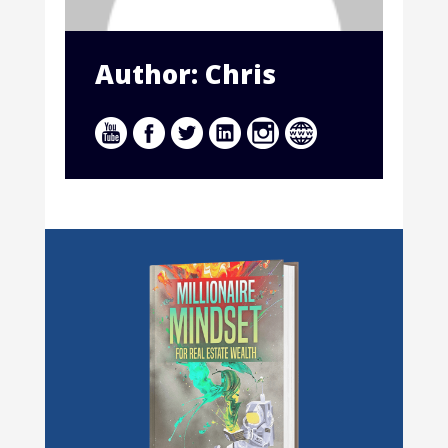
Author: Chris