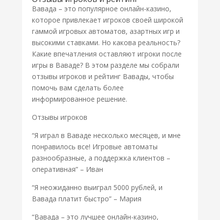
Вавада – это популярное онлайн-казино,
которое привлекает игроков своей широкой
гаммой игровых автоматов, азартных игр и
высокими ставками. Но какова реальность?
Какие впечатления оставляют игроки после
игры в Ваваде? В этом разделе мы собрали
отзывы игроков и рейтинг Вавады, чтобы
помочь вам сделать более
информированное решение.
Отзывы игроков
“Я играл в Ваваде несколько месяцев, и мне
понравилось все! Игровые автоматы
разнообразные, а поддержка клиентов –
оперативная” – Иван
“Я неожиданно выиграл 5000 рублей, и
Вавада платит быстро” – Мария
“Вавада – это лучшее онлайн-казино,