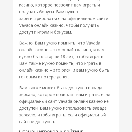
казино, которое позволит вам играть и
получать бонусы. Вам нужно
зарегистрироваться на официальном сайте
Vavada онлайн казино, чтобы получить
доступ к играм и бонусам.
Важно! Вам нужно помнить, что Vavada
онлайн казино – это онлайн казино, и вам
нужно быть старше 18 лет, чтобы играть.
Вам также нужно помнить, что играть в
онлайн казино – это риск, и вам нужно быть
готовым к потере денег.
Вам также может быть доступен вавада
зеркало, которое позволит вам играть, если
официальный сайт Vavada онлайн казино не
доступен. Вам нужно использовать вавада
зеркало, чтобы играть, если официальный
сайт не доступен.
Отзывы игроков и рейтинг