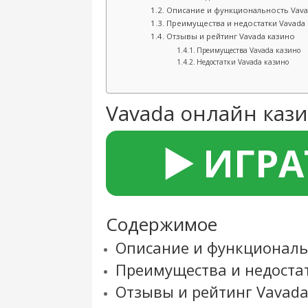
Описание и функциональность Vava
Преимущества и недостатки Vavada
Отзывы и рейтинг Vavada казино
Преимущества Vavada казино
Недостатки Vavada казино
Vavada онлайн кази
▶️ ИГР
Содержимое
Описание и функциональ
Преимущества и недоста
Отзывы и рейтинг Vavada