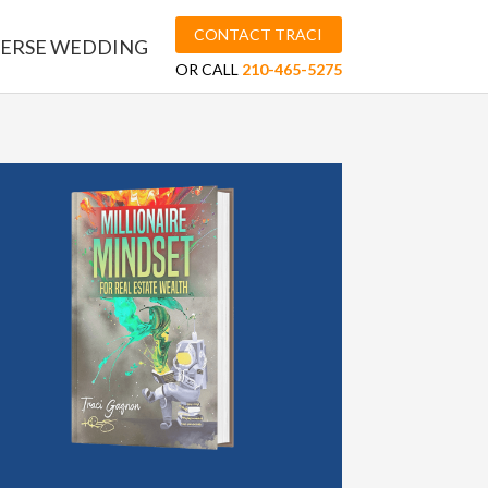
CONTACT TRACI
ERSE WEDDING
OR CALL
210-465-5275