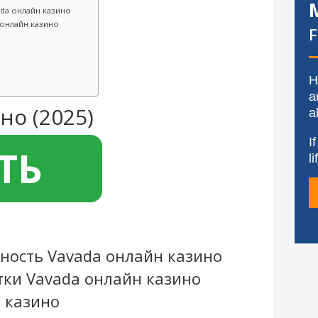
da онлайн казино
 онлайн казино
H
a
но (2025)
a
I
АТЬ
l
ность Vavada онлайн казино
тки Vavada онлайн казино
 казино