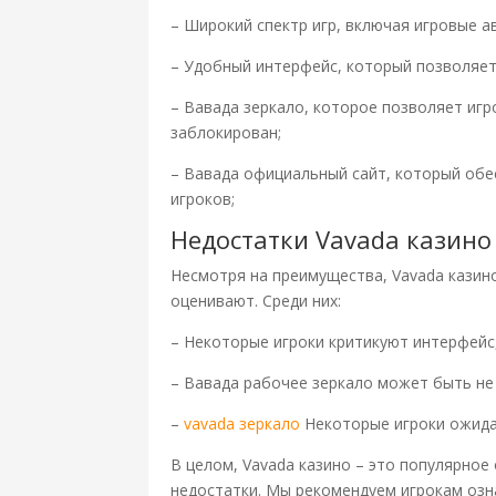
– Широкий спектр игр, включая игровые ав
– Удобный интерфейс, который позволяет 
– Вавада зеркало, которое позволяет игр
заблокирован;
– Вавада официальный сайт, который об
игроков;
Недостатки Vavada казино
Несмотря на преимущества, Vavada казин
оценивают. Среди них:
– Некоторые игроки критикуют интерфейс
– Вавада рабочее зеркало может быть не 
–
vavada зеркало
Некоторые игроки ожида
В целом, Vavada казино – это популярное
недостатки. Мы рекомендуем игрокам озн