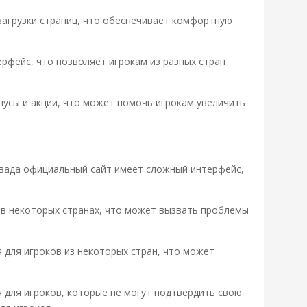
 загрузки страниц, что обеспечивает комфортную
рфейс, что позволяет игрокам из разных стран
нусы и акции, что может помочь игрокам увеличить
вавада официальный сайт имеет сложный интерфейс,
 в некоторых странах, что может вызвать проблемы
 для игроков из некоторых стран, что может
 для игроков, которые не могут подтвердить свою