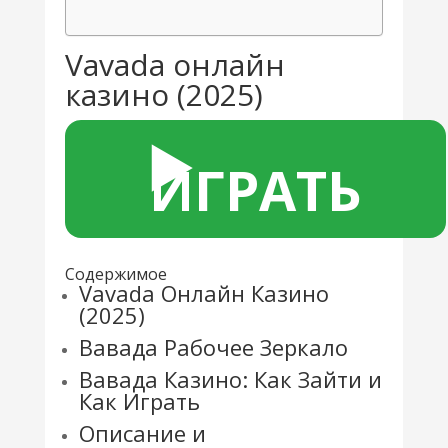
Vavada онлайн
казино (2025)
▶️
ИГРАТЬ
Содержимое
Vavada Онлайн Казино
(2025)
Вавада Рабочее Зеркало
Вавада Казино: Как Зайти и
Как Играть
Описание и