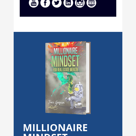
MILLIONAIRE