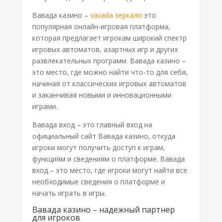
Вавада казино –
vavada зеркало
это
популярная онлайн-игровая платформа,
которая предлагает игрокам широкий спектр
игровых автоматов, азартных игр и других
развлекательных программ. Вавада казино –
это место, где можно найти что-то для себя,
начиная от классических игровых автоматов
и заканчивая новыми и инновационными
играми.
Вавада вход – это главный вход на
официальный сайт Вавада казино, откуда
игроки могут получить доступ к играм,
функциям и сведениям о платформе. Вавада
вход – это место, где игроки могут найти все
необходимые сведения о платформе и
начать играть в игры.
Вавада казино – надежный партнер
для игроков