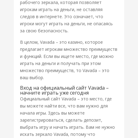
рабочего зеркала, которая позволяет
игрокам играть на деньги, не оставляя
следов в интернете. Это означает, что
игроки могут играть на деньги, не опасаясь
за свою безопасность.
В целом, Vavada – это казино, которое
предлагает игрокам множество преимуществ
и функций. Если вы ищете место, где можно
играть на деньги и получать при этом
множество преимуществ, то Vavada – это
ваш выбор.
Вход на официальный сайт Vavada –
начните играть уже сегодня
Официальный сайт Vavada – это место, где
вы можете найти все, что вам нужно для
начала игры. Здесь вы можете
зарегистрироваться, сделать депозит,
выбрать игру и начать играть. Вам не нужно
искать зеркало Vavada, потому что