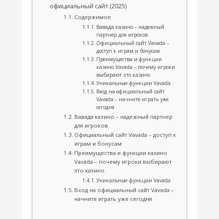
официальный сайт (2025)
Содержимое
Вавада казино – надежный
партнер для игроков
Официальный сайт Vavada –
доступ к играм и бонусам
Преимущества и функции
казино Vavada – почему игроки
выбирают это казино
Уникальные функции Vavada
Вход на официальный сайт
Vavada – начните играть уже
сегодня
Вавада казино – надежный партнер
для игроков
Официальный сайт Vavada – доступ к
играм и бонусам
Преимущества и функции казино
Vavada – почему игроки выбирают
это казино
Уникальные функции Vavada
Вход на официальный сайт Vavada –
начните играть уже сегодня