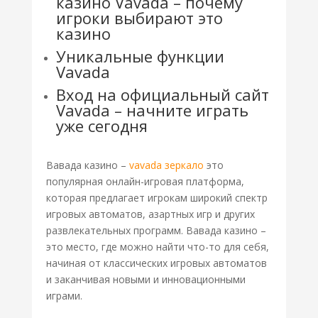
казино Vavada – почему
игроки выбирают это
казино
Уникальные функции
Vavada
Вход на официальный сайт
Vavada – начните играть
уже сегодня
Вавада казино –
vavada зеркало
это
популярная онлайн-игровая платформа,
которая предлагает игрокам широкий спектр
игровых автоматов, азартных игр и других
развлекательных программ. Вавада казино –
это место, где можно найти что-то для себя,
начиная от классических игровых автоматов
и заканчивая новыми и инновационными
играми.