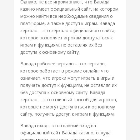
Однако, не все игроки знают, что Вавада
казино имеет официальный сайт, на котором
можно найти все необходимые сведения о
платформе, а также доступ к играм. Вавада
зеркало – это зеркало официального сайта,
которое позволяет игрокам доступаться к
играм и функциям, не оставляя их без
доступа к основному сайту.
Вавада рабочее зеркало – это зеркало,
которое работает в режиме онлайн, что
означает, что игроки могут играть в игры и
получать доступ к функциям, не оставляя их
без доступа к основному сайту. Вавада
зеркало – это отличный способ для игроков,
которые не могут доступаться к основному
сайту, получить доступ к играм и функциям.
Вавада вход – это главный вход на
официальный сайт Вавада казино, откуда
игроки могут получить доступ к играм,