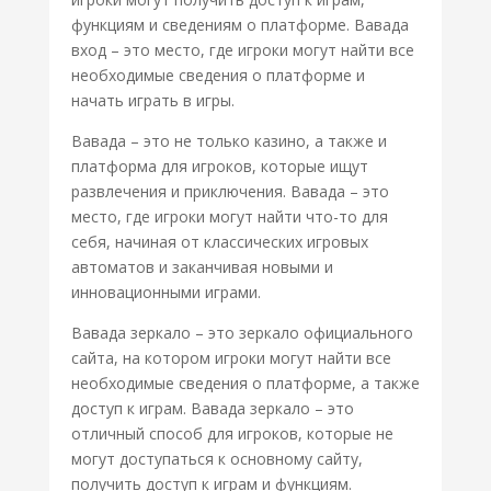
функциям и сведениям о платформе. Вавада
вход – это место, где игроки могут найти все
необходимые сведения о платформе и
начать играть в игры.
Вавада – это не только казино, а также и
платформа для игроков, которые ищут
развлечения и приключения. Вавада – это
место, где игроки могут найти что-то для
себя, начиная от классических игровых
автоматов и заканчивая новыми и
инновационными играми.
Вавада зеркало – это зеркало официального
сайта, на котором игроки могут найти все
необходимые сведения о платформе, а также
доступ к играм. Вавада зеркало – это
отличный способ для игроков, которые не
могут доступаться к основному сайту,
получить доступ к играм и функциям.