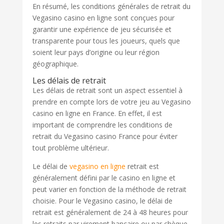
En résumé, les conditions générales de retrait du
Vegasino casino en ligne sont conçues pour
garantir une expérience de jeu sécurisée et
transparente pour tous les joueurs, quels que
soient leur pays d’origine ou leur région
géographique.
Les délais de retrait
Les délais de retrait sont un aspect essentiel à
prendre en compte lors de votre jeu au Vegasino
casino en ligne en France. En effet, il est
important de comprendre les conditions de
retrait du Vegasino casino France pour éviter
tout problème ultérieur.
Le délai de
vegasino en ligne
retrait est
généralement défini par le casino en ligne et
peut varier en fonction de la méthode de retrait
choisie. Pour le Vegasino casino, le délai de
retrait est généralement de 24 à 48 heures pour
les retraits par virement bancaire ou par chèque.