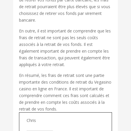
de retrait pourraient être plus élevés que si vous
choisissez de retirer vos fonds par virement
bancaire.
En outre, il est important de comprendre que les
frais de retrait ne sont pas les seuls coûts
associés à la retrait de vos fonds. Il est
également important de prendre en compte les
frais de transaction, qui peuvent également être
appliqués à votre retrait.
En résumé, les frais de retrait sont une partie
importante des conditions de retrait du Vegasino
casino en ligne en France. Il est important de
comprendre comment ces frais sont calculés et
de prendre en compte les coûts associés à la
retrait de vos fonds.
Chris