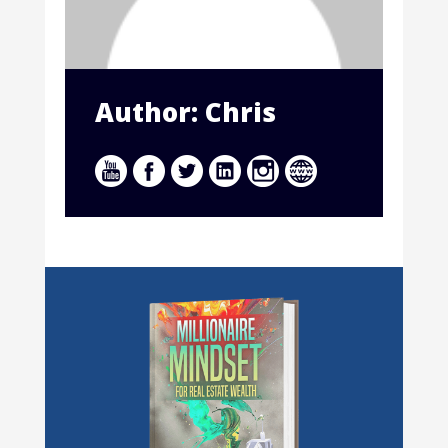
Author: Chris