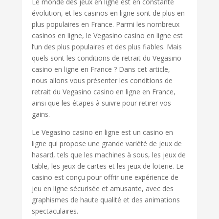
Le monde des jeux en ligne est en constante
évolution, et les casinos en ligne sont de plus en
plus populaires en France. Parmi les nombreux
casinos en ligne, le Vegasino casino en ligne est
l’un des plus populaires et des plus fiables. Mais
quels sont les conditions de retrait du Vegasino
casino en ligne en France ? Dans cet article,
nous allons vous présenter les conditions de
retrait du Vegasino casino en ligne en France,
ainsi que les étapes à suivre pour retirer vos
gains.
Le Vegasino casino en ligne est un casino en
ligne qui propose une grande variété de jeux de
hasard, tels que les machines à sous, les jeux de
table, les jeux de cartes et les jeux de loterie. Le
casino est conçu pour offrir une expérience de
jeu en ligne sécurisée et amusante, avec des
graphismes de haute qualité et des animations
spectaculaires.