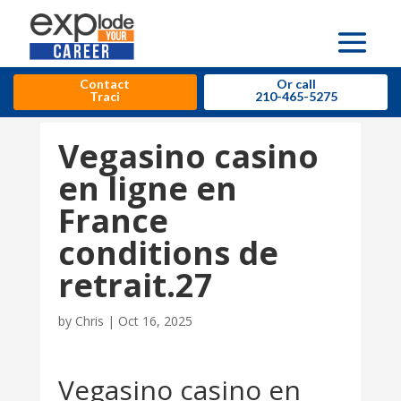
Contact
Or call
Traci
210-465-5275
Vegasino casino
en ligne en
France
conditions de
retrait.27
by
Chris
|
Oct 16, 2025
Vegasino casino en