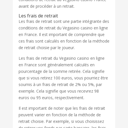
avant de procéder à un retrait.
Les frais de retrait
Les frais de retrait sont une partie intégrante des
conditions de retrait du Vegasino casino en ligne
en France. Il est important de comprendre que
ces frais sont calculés en fonction de la méthode
de retrait choisie par le joueur.
Les frais de retrait du Vegasino casino en ligne
en France sont généralement calculés en
pourcentage de la somme retirée. Cela signifie
que si vous retirez 100 euros, vous pourriez être
soumis à un frais de retrait de 2% ou 5%, par
exemple. Cela signifie que vous recevrez 98
euros ou 95 euros, respectivement.
Il est important de noter que les frais de retrait
peuvent varier en fonction de la méthode de
retrait choisie. Par exemple, si vous choisissez
de retirer vos fonds par carte bancaire, les frais