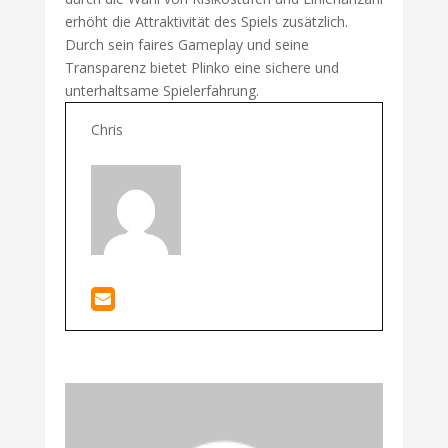
erhöht die Attraktivität des Spiels zusätzlich.
Durch sein faires Gameplay und seine
Transparenz bietet Plinko eine sichere und
unterhaltsame Spielerfahrung.
Chris