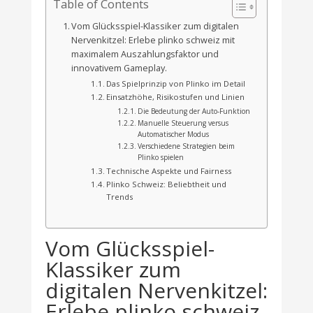
Table of Contents
Vom Glücksspiel-Klassiker zum digitalen
Nervenkitzel: Erlebe plinko schweiz mit
maximalem Auszahlungsfaktor und
innovativem Gameplay.
Das Spielprinzip von Plinko im Detail
Einsatzhöhe, Risikostufen und Linien
Die Bedeutung der Auto-Funktion
Manuelle Steuerung versus
Automatischer Modus
Verschiedene Strategien beim
Plinko spielen
Technische Aspekte und Fairness
Plinko Schweiz: Beliebtheit und
Trends
Vom Glücksspiel-
Klassiker zum
digitalen Nervenkitzel:
Erlebe plinko schweiz