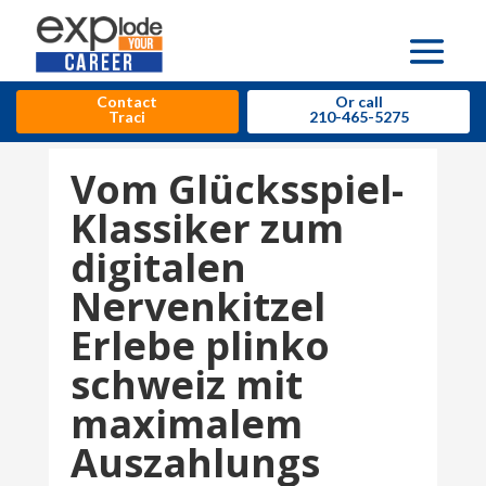
Contact
Or call
Traci
210-465-5275
Vom Glücksspiel-
Klassiker zum
digitalen
Nervenkitzel
Erlebe plinko
schweiz mit
maximalem
Auszahlungs