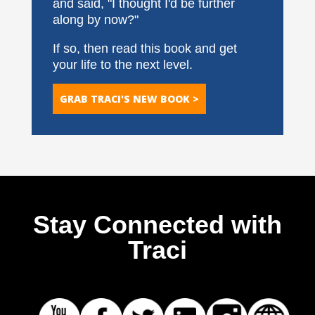
and said, "I thought I'd be further
along by now?"
If so, then read this book and get
your life to the next level.
GRAB TRACI'S NEW BOOK >
Stay Connected with
Traci