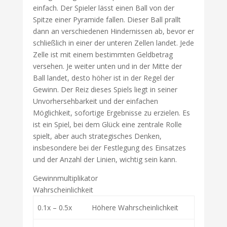
einfach. Der Spieler lässt einen Ball von der
Spitze einer Pyramide fallen. Dieser Ball prallt
dann an verschiedenen Hindernissen ab, bevor er
schließlich in einer der unteren Zellen landet. Jede
Zelle ist mit einem bestimmten Geldbetrag
versehen. Je weiter unten und in der Mitte der
Ball landet, desto höher ist in der Regel der
Gewinn. Der Reiz dieses Spiels liegt in seiner
Unvorhersehbarkeit und der einfachen
Möglichkeit, sofortige Ergebnisse zu erzielen. Es
ist ein Spiel, bei dem Glück eine zentrale Rolle
spielt, aber auch strategisches Denken,
insbesondere bei der Festlegung des Einsatzes
und der Anzahl der Linien, wichtig sein kann.
Gewinnmultiplikator
Wahrscheinlichkeit
0.1x – 0.5x
Höhere Wahrscheinlichkeit