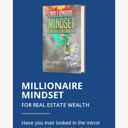
MILLIONAIRE
MINDSET
FOR REAL ESTATE WEALTH
Have you ever looked in the mirror