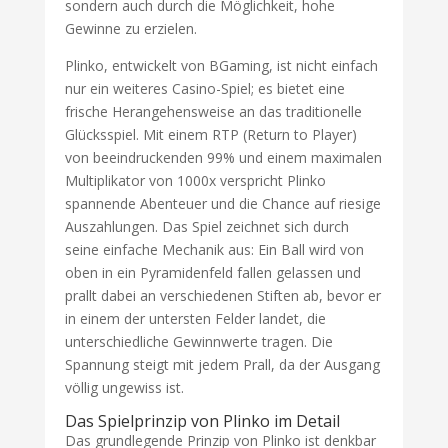
sondern auch durch die Möglichkeit, hohe
Gewinne zu erzielen.
Plinko, entwickelt von BGaming, ist nicht einfach
nur ein weiteres Casino-Spiel; es bietet eine
frische Herangehensweise an das traditionelle
Glücksspiel. Mit einem RTP (Return to Player)
von beeindruckenden 99% und einem maximalen
Multiplikator von 1000x verspricht Plinko
spannende Abenteuer und die Chance auf riesige
Auszahlungen. Das Spiel zeichnet sich durch
seine einfache Mechanik aus: Ein Ball wird von
oben in ein Pyramidenfeld fallen gelassen und
prallt dabei an verschiedenen Stiften ab, bevor er
in einem der untersten Felder landet, die
unterschiedliche Gewinnwerte tragen. Die
Spannung steigt mit jedem Prall, da der Ausgang
völlig ungewiss ist.
Das Spielprinzip von Plinko im Detail
Das grundlegende Prinzip von Plinko ist denkbar