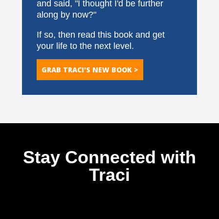
and said, "I thought I'd be further
along by now?"
If so, then read this book and get
your life to the next level.
GRAB TRACI'S NEW BOOK >
Stay Connected with
Traci