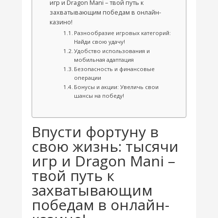
игр и Dragon Mani – твой путь к
захватывающим победам в онлайн-
казино!
Разнообразие игровых категорий:
Найди свою удачу!
Удобство использования и
мобильная адаптация
Безопасность и финансовые
операции
Бонусы и акции: Увеличь свои
шансы на победу!
Впусти фортуну в
свою жизнь: тысячи
игр и Dragon Mani –
твой путь к
захватывающим
победам в онлайн-