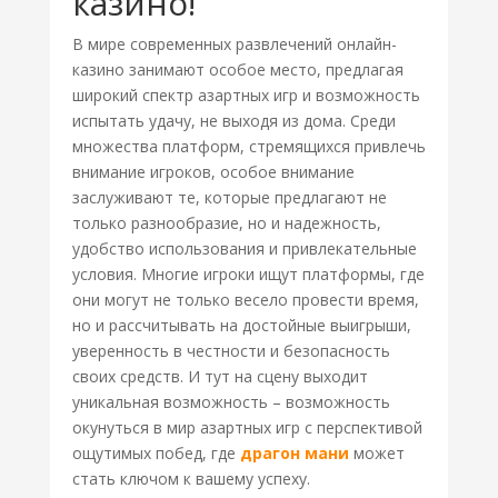
казино!
В мире современных развлечений онлайн-
казино занимают особое место, предлагая
широкий спектр азартных игр и возможность
испытать удачу, не выходя из дома. Среди
множества платформ, стремящихся привлечь
внимание игроков, особое внимание
заслуживают те, которые предлагают не
только разнообразие, но и надежность,
удобство использования и привлекательные
условия. Многие игроки ищут платформы, где
они могут не только весело провести время,
но и рассчитывать на достойные выигрыши,
уверенность в честности и безопасность
своих средств. И тут на сцену выходит
уникальная возможность – возможность
окунуться в мир азартных игр с перспективой
ощутимых побед, где
драгон мани
может
стать ключом к вашему успеху.