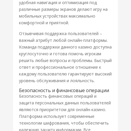
удобная навигация и оптимизация под
различные размеры экранов делают игру на
мобильных устройствах максимально
комфортной и приятной.
Отзывчивая поддержка пользователей –
важный атрибут любой онлайн-платформы.
Команда поддержки данного казино доступна
круглосуточно и готова помочь игрокам
решить любые вопросы и проблемы. Быстрый
ответ и профессиональное отношение к
каждому пользователю гарантируют высокий
уровень обслуживания и лояльность.
Безопасность и финансовые операции
Безопасность финансовых операций и
защита персональных данных пользователей
являются приоритетом для онлайн-казино.
Платформа использует современные
технологии шифрования, чтобы обеспечить
надежную защиту информации. Все