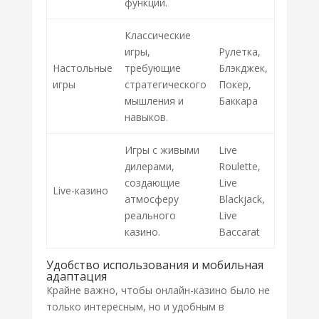
функций.
Классические
игры,
Рулетка,
Настольные
требующие
Блэкджек,
игры
стратегического
Покер,
мышления и
Баккара
навыков.
Игры с живыми
Live
дилерами,
Roulette,
создающие
Live
Live-казино
атмосферу
Blackjack,
реального
Live
казино.
Baccarat
Удобство использования и мобильная
адаптация
Крайне важно, чтобы онлайн-казино было не
только интересным, но и удобным в