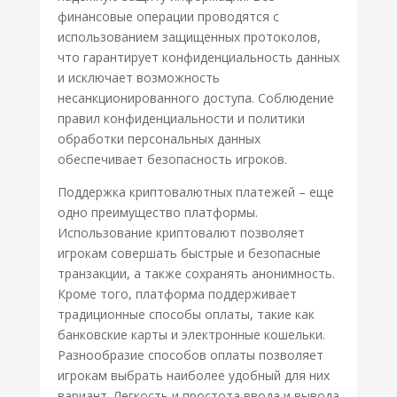
финансовые операции проводятся с
использованием защищенных протоколов,
что гарантирует конфиденциальность данных
и исключает возможность
несанкционированного доступа. Соблюдение
правил конфиденциальности и политики
обработки персональных данных
обеспечивает безопасность игроков.
Поддержка криптовалютных платежей – еще
одно преимущество платформы.
Использование криптовалют позволяет
игрокам совершать быстрые и безопасные
транзакции, а также сохранять анонимность.
Кроме того, платформа поддерживает
традиционные способы оплаты, такие как
банковские карты и электронные кошельки.
Разнообразие способов оплаты позволяет
игрокам выбрать наиболее удобный для них
вариант. Легкость и простота ввода и вывода