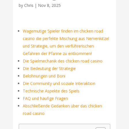
by
Chris
|
Nov 8, 2025
Wagemutige Spieler finden im chicken road
casino die perfekte Mischung aus Nervenkitzel
und Strategie, um den verführerischen
Gefahren der Pfanne zu entkommen!
Die Spielmechanik des chicken road casino
Die Bedeutung der Strategie
Belohnungen und Boni
Die Community und soziale Interaktion
Technische Aspekte des Spiels
FAQ und häufige Fragen
Abschließende Gedanken über das chicken
road casino