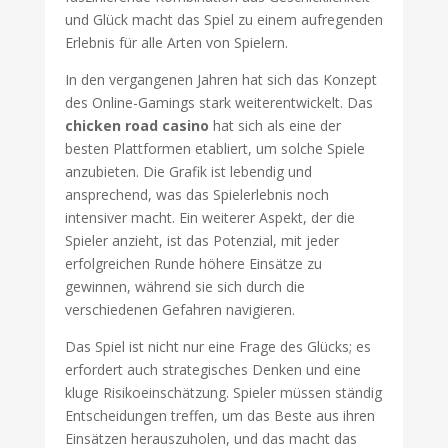
und Glück macht das Spiel zu einem aufregenden
Erlebnis für alle Arten von Spielern.
In den vergangenen Jahren hat sich das Konzept
des Online-Gamings stark weiterentwickelt. Das
chicken road casino
hat sich als eine der
besten Plattformen etabliert, um solche Spiele
anzubieten. Die Grafik ist lebendig und
ansprechend, was das Spielerlebnis noch
intensiver macht. Ein weiterer Aspekt, der die
Spieler anzieht, ist das Potenzial, mit jeder
erfolgreichen Runde höhere Einsätze zu
gewinnen, während sie sich durch die
verschiedenen Gefahren navigieren.
Das Spiel ist nicht nur eine Frage des Glücks; es
erfordert auch strategisches Denken und eine
kluge Risikoeinschätzung. Spieler müssen ständig
Entscheidungen treffen, um das Beste aus ihren
Einsätzen herauszuholen, und das macht das