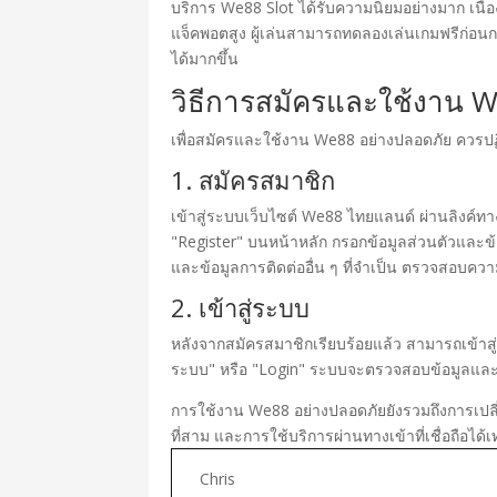
บริการ We88 Slot ได้รับความนิยมอย่างมาก เนื่
แจ็คพอตสูง ผู้เล่นสามารถทดลองเล่นเกมฟรีก่อ
ได้มากขึ้น
วิธีการสมัครและใช้งาน 
เพื่อสมัครและใช้งาน We88 อย่างปลอดภัย ควรปฏิบ
1. สมัครสมาชิก
เข้าสู่ระบบเว็บไซต์ We88 ไทยแลนด์ ผ่านลิงค์ทางเข
"Register" บนหน้าหลัก กรอกข้อมูลส่วนตัวและข้อ
และข้อมูลการติดต่ออื่น ๆ ที่จำเป็น ตรวจสอบคว
2. เข้าสู่ระบบ
หลังจากสมัครสมาชิกเรียบร้อยแล้ว สามารถเข้าสู่ระบ
ระบบ" หรือ "Login" ระบบจะตรวจสอบข้อมูลและพา
การใช้งาน We88 อย่างปลอดภัยยังรวมถึงการเปลี่
ที่สาม และการใช้บริการผ่านทางเข้าที่เชื่อถือได้เท
Chris