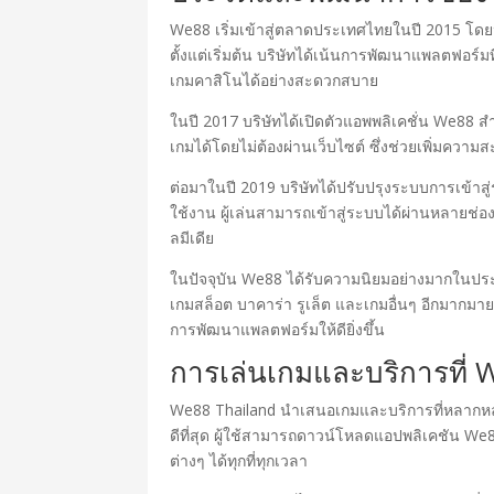
We88 เริ่มเข้าสู่ตลาดประเทศไทยในปี 2015 โ
ตั้งแต่เริ่มต้น บริษัทได้เน้นการพัฒนาแพลตฟอร์มท
เกมคาสิโนได้อย่างสะดวกสบาย
ในปี 2017 บริษัทได้เปิดตัวแอพพลิเคชั่น We88 
เกมได้โดยไม่ต้องผ่านเว็บไซต์ ซึ่งช่วยเพิ่ม
ต่อมาในปี 2019 บริษัทได้ปรับปรุงระบบการเข้าสู
ใช้งาน ผู้เล่นสามารถเข้าสู่ระบบได้ผ่านหลายช่อ
ลมีเดีย
ในปัจจุบัน We88 ได้รับความนิยมอย่างมากใน
เกมสล็อต บาคาร่า รูเล็ต และเกมอื่นๆ อีกมากมาย 
การพัฒนาแพลตฟอร์มให้ดียิ่งขึ้น
การเล่นเกมและบริการที่
We88 Thailand นำเสนอเกมและบริการที่หลากหลายแ
ดีที่สุด ผู้ใช้สามารถดาวน์โหลดแอปพลิเคชัน We8
ต่างๆ ได้ทุกที่ทุกเวลา