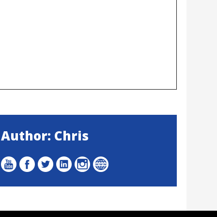
Author: Chris